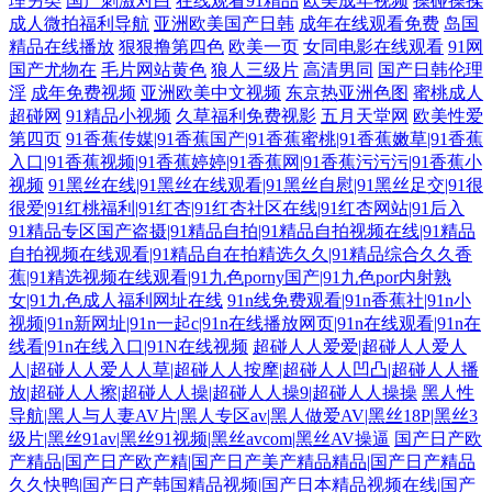
理另类
国产刺激对白
在线观看91精品
欧美成年视频
操碰操揉
成人微拍福利导航
亚洲欧美国产日韩
成年在线观看免费
岛国
精品在线播放
狠狠撸第四色
欧美一页
女同电影在线观看
91网
国产尤物在
毛片网站黄色
狼人三级片
高清男同
国产日韩伦理
淫
成年免费视频
亚洲欧美中文视频
东京热亚洲色图
蜜桃成人
超碰网
91精品小视频
久草福利免费视影
五月天堂网
欧美性爱
第四页
91香蕉传媒|91香蕉国产|91香蕉蜜桃|91香蕉嫩草|91香蕉
入口|91香蕉视频|91香蕉婷婷|91香蕉网|91香蕉污污污|91香蕉小
视频
91黑丝在线|91黑丝在线观看|91黑丝自慰|91黑丝足交|91很
很爱|91红桃福利|91红杏|91红杏社区在线|91红杏网站|91后入
91精品专区国产盗摄|91精品自拍|91精品自拍视频在线|91精品
自拍视频在线观看|91精品自在拍精选久久|91精品综合久久香
蕉|91精选视频在线观看|91九色porny国产|91九色por内射熟
女|91九色成人福利网址在线
91n线免费观看|91n香蕉社|91n小
视频|91n新网址|91n一起c|91n在线播放网页|91n在线观看|91n在
线看|91n在线入口|91N在线视频
超碰人人爱爱|超碰人人爱人
人|超碰人人爱人人草|超碰人人按摩|超碰人人凹凸|超碰人人播
放|超碰人人擦|超碰人人操|超碰人人操9|超碰人人操操
黑人性
导航|黑人与人妻AV片|黑人专区av|黑人做爱AV|黑丝18P|黑丝3
级片|黑丝91av|黑丝91视频|黑丝avcom|黑丝AV操逼
国产日产欧
产精品|国产日产欧产精|国产日产美产精品精品|国产日产精品
久久快鸭|国产日产韩国精品视频|国产日本精品视频在线|国产