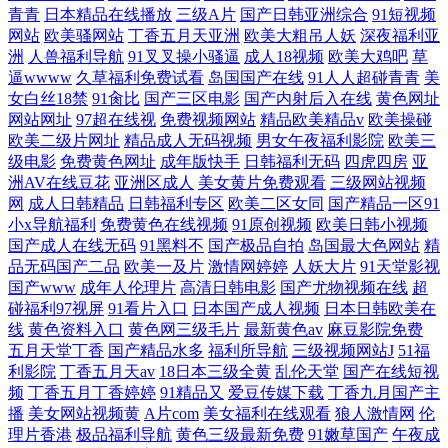
青青
日本精品在线播放
三级A片
国产日韩亚洲综合
91短视频
网站
欧美骚网站
丁香五月天亚洲
欧美大粗吊人妖
深夜福利亚
洲
人兽福利导航
91叉叉操小骚逼
成人18视频
欧美大鸡吧
草
逼wwww
久草福利免费试看
岛国国产在线
91人人超碰青青
美
女白丝18禁
91肏比
国产三区电影
国产内射后入在线
黄色网址
网站网址
97超在线视
免费视频网站
精品欧美精品v
欧美操碰
欧美二级片网址
精品成人无码视频
男女午夜福利影院
欧美三
级电影
免费黄色网址
成年版快手
日韩福利无码
四虎四房
亚
洲AV在线豆花
亚洲区成人
美女黄片免费观看
三级网站视频
网
成人日韩精品
日韩福利专区
欧美二区女同
国产精品一区91
小x导航福利
免费黄色在线视频
91原创视频
欧美日韩小视频
国产成人在线无码
91黑料不
国产极品自拍
岛国最大色网站
精
品无码国产二品
欧美一及片
激情网婷婷
人妖大片
91天堂影视
国产www
成年人伦理片
高清日韩电影
国产尤物视频在线
超
碰福利97视屏
91看片入口
日本国产成人视频
日本日韩欧美在
线
黄色资料入口
黄色网三级毛片
最新黄色av
麻豆影院免费
五月天堂丁香
国产精品水多
福利所导航
三级视频网站J
51福
利影院
丁香五月天av
18日本三级全黄
乱伦天堂
国产在线短视
频
丁香五月丁香婷婷
91精品又
爱豆传媒下载
丁香九月国产主
播
美女网站视频黄
A片com
美女福利在线观看
狼人激情网
伦
理片香港
极品福利导航
黄色三级最新免费
91嫩草国产
午夜成