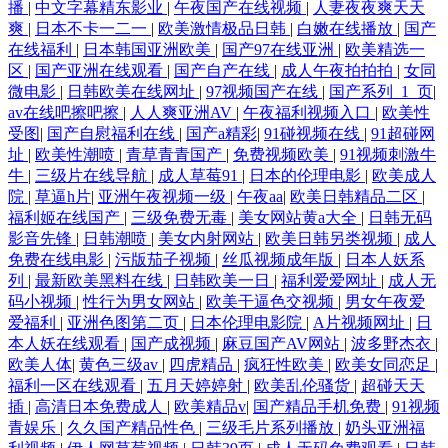
播
|
中文字幕精东影业
|
午夜国产在线视频
|
人妻夜夜爽天天
爽
|
日本不卡一二一
|
欧美激情极品日韩
|
白嫩在线播放
|
国产
在线福利
|
日本韩国亚洲欧美
|
国产97在线亚洲
|
欧美精选一
区
|
国产亚洲在线观看
|
国产自产在线
|
成人午夜拍拍拍
|
女同
微电影
|
日韩欧美在线网址
|
97视频国产在线
|
国产系列_1_页
|
av在线吧擦吧擦
|
人人爽亚洲AV
|
午夜福利视频入口
|
欧美性
受图
|
国产自慰福利在线
|
国产a精彩
|
91碰视频在线
|
91超碰网
址
|
欧美性潮喷
|
青草青青国产
|
免费视频欧美
|
91视频刺激牛
牛
|
三级片在线导航
|
成人草莓91
|
日本的伦理电影
|
欧美成人
院
|
草逼h片
|
亚洲午夜视频一级
|
午夜aa
|
欧美日韩精品二区
|
福利姬在线国产
|
三级免费无毒
|
美女网站黄a大全
|
日韩无码
影音先锋
|
日韩潮喷
|
美女内射网站
|
欧美日韩另类视频
|
成人
免费在线电影
|
污版茄子视频
|
丝瓜视频成年版
|
日本人妖系
列
|
最新欧美黑料在线
|
日韩欧美一日
|
福利爱爱网址
|
成人无
码小视频
|
性行为男女网站
|
欧美干逼色交视频
|
男女午夜爱
爱福利
|
亚洲色图第二页
|
日本伦理电影院
|
A片视频网址
|
日
本人妖在线观看
|
国产成视频
|
麻豆国产AV网站
|
波多野杰衣
|
欧美人体
|
黄色三级av
|
四虎精品
|
疯狂性欧美
|
欧美女同恋足
|
福利一区在线观看
|
五月天婷婷射
|
欧美乱伦骚货
|
超碰天天
插
|
高清日本免费成人
|
欧美精品v
|
国产精品手机免费
|
91视频
青娱乐
|
久久国产精品性色
|
三级毛片系列播放
|
奶头亚洲福