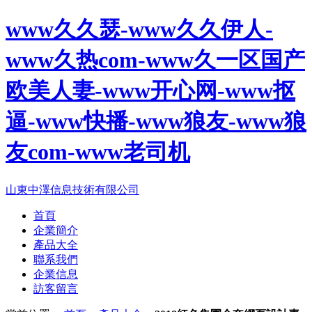
www久久瑟-www久久伊人-
www久热com-www久一区国产
欧美人妻-www开心网-www抠
逼-www快播-www狼友-www狼
友com-www老司机
山東中澤信息技術有限公司
首頁
企業簡介
產品大全
聯系我們
企業信息
訪客留言