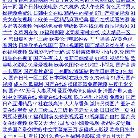
鲜肉同
福利影院网站
激情五月天色色
欧美极品电影
日韩成人
利导航 欧美性爱zo 黑丝巨乳 激情九九久久 大香蕉大香蕉9草 AV高清在线
第一页
国产日韩欧美电影
久久机热
成人午夜网
黄色天堂男人
操视频免费91
日韩中文在线
精品中的精品
97国产精品视频
91
美女在线视频
51欧美
一区精品麻豆经典
国产在线观看资源
波
播放 91白丝综合 综合97超碰 色综合福利导航 另类综合图 豆花成人在线网
多野洁衣视频
污网站免费看
特级欧美在线观看
自拍视频91
91
艹艹
久草网在线
18福利影院
老司机蜜桃在线
成人精品一区二
址 91网站免費观看 在线91免费观看 日韩殴美 91视频免费看 91页在线视频
区
韩日爆乳无码三级
欧美伦理电影网站
艹艹操操
AV黄色观
看网站
日韩欧美在线国产
新91视频网
国产精品分类在线
97午
91ri精品 四虎影院最新网址 欧美一级A片视频 黑人黄色网 超碰操人妻 97
夜福利视频
岛国AV动作无码
波多野吉依电影
小h片免费
国产
精品色色视屏
国产午夜成人
最新日韩精品
91福利视频导航
欧
美喷水影院
91爱爱视频
欧美色图论坛
91榴莲小视频
国产高清
资源色 综合精品系列 熟妇视频91 欧美激情28p 国产午夜在线观看 国内福
一卡新区
国产看片资源
二色吧97资源站
欧美日韩另类0
91华
人
国产日韩一区二区
日本网站在线免费
免费潮喷
91原创国产
利视频 成人自拍网 aaAV成人看片 在线黄色网 日韩三级在线网址 日韩美
视频
成人吃瓜福利
国产在线9
操碰高清免费视频
午夜电影全
集
国产AV无码
人妻系列
爱豆传媒倩女幽魂
超清国产剧大全
91中文字幕在线
免费在线小视频
吃瓜福利小视频
免费91
国产
123视频 美女在线抠逼 狠狠撸视频大导航 超碰碰成人 肏屄大香蕉 Ts伪娘
日产亚洲精品
91社在线高清
人人草香蕉
激情另类图片
亚洲欧
美在线观看
成人三级成人三级
欧美老女人bb
日日操第一页
91
自慰系列 91白丝网站 午夜影院成人av 亚洲色图导航 天堂资源成人网站 日
网豆花视频
91福利剧场
免费影视观看
91视频国产自拍
国产美
女在线视频
欧美又大
无码四虎
女同激吻视频
极品性爱导航
韩欧美岛国 欧日韩123区 高清午夜福利影院 超碰免费91 91视频线上网站
欧美国产拳交喷奶
中文字幕第三页
超碰成人影视
欧美日韩中
文一区
手机看片1204
91色快播
福利撸影院
激情五月天国产