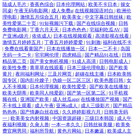
陆成人毛片
|
香蕉色综合
|
日本伦理网站
|
欧美不卡日本
|
操女
同桌
|
午夜无码电影网
|
成人免费a
|
在线视频国语对白
|
欧洲伦
理电影
|
激情五月综合五月
|
欧美美女
|
中文字幕日韩丝袜
|
欧
美性爱第二十页
|
91短视频污下载
|
国产在线综合视频
|
日韩
免费电影网
|
丁香六月天天
|
日本色色色
|
宅福利吃瓜AV
|
国
产亚洲a级片
|
依依成人
|
日本在线视频观看
|
高清影视在线看
|
激情五月婷婷五月
|
丁香五月婷婷爱爱
|
91刺激
|
福利在线不卡
|
免费在线看黄国产
|
日本在线播放一区
|
日本一二不卡
|
岛国
无码一卡二卡
|
宅宅网伦理
|
四虎精品
|
国产精品91在线
|
日韩
精品第二页
|
国产美女炮机视频
|
91成人高清
|
日韩电影成人
|
欧美性免费
|
青草草在线观看
|
日本三级伦理电影
|
国产欧美
黄片
|
夜间福利网址
|
三及片网页
|
超碰在线主播
|
日本欧美韩
国专区
|
国内乱伦嫂子
|
伪娘一区二区三区
|
欧美色图日韩
|
女
人不卡视频
|
日本伦理视频
|
欧美性爱受
|
国产欧美在线播放
|
欧美大阴蒂
|
欧美同人纯爱剧
|
国产第一区第二区
|
91手机视
频在线
|
亚洲国产欧美
|
成人丝瓜app
|
在线播放国产视频
|
国产
不卡线上观看
|
成人午夜
|
亚洲a成人
|
成人三级影片
|
国产精品
热热热
|
国产情趣白丝在线
|
久久婷婷影视六月
|
日韩美无码
一
|
欧美美女内射视频
|
中国资源超碰
|
三级日本韩国
|
成人午
夜福利视频
|
久肏人兽
|
一本一本久久
|
日韩丝袜美腿
|
欧美免
费官网男同
|
福利所导航
|
黄色片网站
|
日本嫩逼
|
欧美成人主