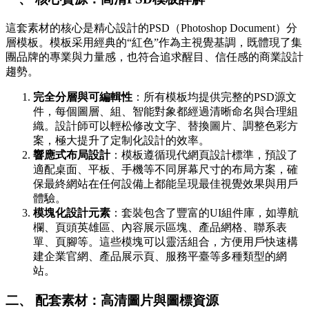
這套素材的核心是精心設計的PSD（Photoshop Document）分
層模板。模板采用經典的“紅色”作為主視覺基調，既體現了集
團品牌的專業與力量感，也符合追求醒目、信任感的商業設計
趨勢。
完全分層與可編輯性
：所有模板均提供完整的PSD源文
件，每個圖層、組、智能對象都經過清晰命名與合理組
織。設計師可以輕松修改文字、替換圖片、調整色彩方
案，極大提升了定制化設計的效率。
響應式布局設計
：模板遵循現代網頁設計標準，預設了
適配桌面、平板、手機等不同屏幕尺寸的布局方案，確
保最終網站在任何設備上都能呈現最佳視覺效果與用戶
體驗。
模塊化設計元素
：套裝包含了豐富的UI組件庫，如導航
欄、頁頭英雄區、內容展示區塊、產品網格、聯系表
單、頁腳等。這些模塊可以靈活組合，方便用戶快速構
建企業官網、產品展示頁、服務平臺等多種類型的網
站。
二、 配套素材：高清圖片與圖標資源