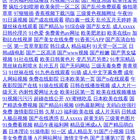
区
宅男福利在线播放
91视频污导航
国产啪亚洲国
欧美性爱密
臀
疯狂少妇喷潮
欧美肏屄一区二区
国产乱伦免费观看
偷拍草
草草
97狠狠插
香蕉视频下载污版
三级黄色视频网址
午夜99
91日逼视频
国产成在线观看
萌白酱一线天
乱伦五月天婷婷
美
腿丝袜在线观看
国产精品3p
91综合碰
国产乱女乱
成人xxxxx
日韩伦理片
91色爱
免费黄色av网址
欧美肥老妇
欧美在线tv
加
勒比在线视屏
国产美女在线免费
91香蕉污APP
国产高清自拍
一区
第一页草草影院
韩日成人
精品福利
91天堂一区二区
日
韩a级电影
国产二区高清
国产www视频
国产粉嫩
国产男女猛
视频
91社在线看
欧美日韩黄色片
变态另态另类2
91李宗精品
黑丝袜自慰喷水
乱伦五月
国产无码网站
三级无毒免费
青青草
51
91丝袜在线
91九色在线观看
91插
成人中文字幕免费
成年
人网站视频
免费在线影院
日本欧美第一页
国产ts在线观看
午
夜影院国产在线
91操在线观看
日韩在线播放视频
成人大片一
级天天
内射性爱网址大全
欧美社区第一页
欧美在线视频播放
91视频污污污
超碰在线公开
AV蜜桃吃瓜
日本欧美在线看
国
产精选免费视频
国产精品91视频
69热最新网址
无码白丝强行
免费
激情影院日韩
久草123
福利欧美在线
成人片无码
日韩成
人极品视频
国产在线诱惑
乱人xxxxx
超黄无码
三级黄色图片
91免费看视频
精品午夜福利网
精品亚洲成a人
国产精品萌白
酱
日本理论
91操电影
91一区
成人精品无
91国产小视频
日韩
美女免费直播
A片网站网址
激情文学色
国产主播第37页
青久