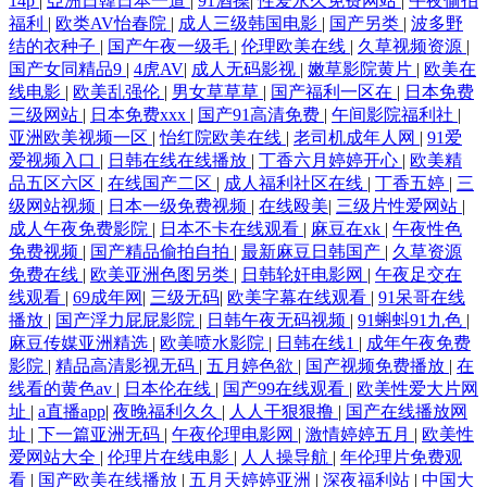
14p
|
亞洲日韓日本一道
|
91酒操
|
性爱永久免费网站
|
午夜偷拍
福利
|
欧类AV怡春院
|
成人三级韩国电影
|
国产另类
|
波多野
结的衣种子
|
国产午夜一级毛
|
伦理欧美在线
|
久草视频资源
|
国产女同精品9
|
4虎AV
|
成人无码影视
|
嫩草影院黄片
|
欧美在
线电影
|
欧美乱强伦
|
男女草草草
|
国产福利一区在
|
日本免费
三级网站
|
日本免费xxx
|
国产91高清免费
|
午间影院福利社
|
亚洲欧美视频一区
|
怡红院欧美在线
|
老司机成年人网
|
91爱
爱视频入口
|
日韩在线在线播放
|
丁香六月婷婷开心
|
欧美精
品五区六区
|
在线国产二区
|
成人福利社区在线
|
丁香五婷
|
三
级网站视频
|
日本一级免费视频
|
在线殴美
|
三级片性爱网站
|
成人午夜免费影院
|
日本不卡在线观看
|
麻豆在xk
|
午夜性色
免费视频
|
国产精品偷拍自拍
|
最新麻豆日韩国产
|
久草资源
免费在线
|
欧美亚洲色图另类
|
日韩轮奸电影网
|
午夜足交在
线观看
|
69成年网
|
三级无码
|
欧美字幕在线观看
|
91呆哥在线
播放
|
国产浮力屁屁影院
|
日韩午夜无码视频
|
91蝌蚪91九色
|
麻豆传媒亚洲精选
|
欧美喷水影院
|
日韩在线1
|
成年午夜免费
影院
|
精品高清影视无码
|
五月婷色欲
|
国产视频免费播放
|
在
线看的黄色av
|
日本伦在线
|
国产99在线观看
|
欧美性爱大片网
址
|
a直播app
|
夜晚福利久久
|
人人干狠狠撸
|
国产在线播放网
址
|
下一篇亚洲无码
|
午夜伦理电影网
|
激情婷婷五月
|
欧美性
爱网站大全
|
伦理片在线电影
|
人人操导航
|
年伦理片免费观
看
|
国产欧美在线播放
|
五月天婷婷亚洲
|
深夜福利站
|
中国大