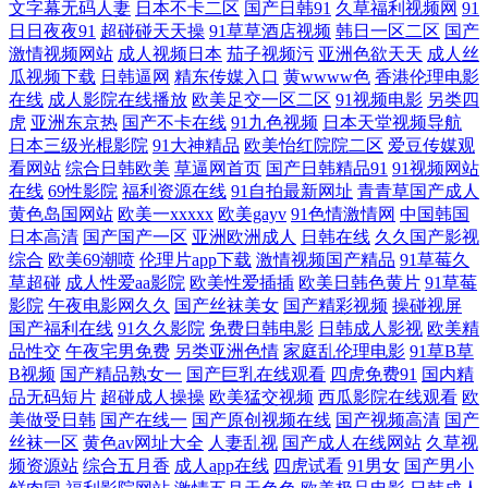
文字幕无码人妻
日本不卡二区
国产日韩91
久草福利视频网
91
人妻字幕 日韩轮理 老司机七区八区 黄网址在线观看 欧美一二三 青娱乐av
日日夜夜91
超碰碰天天操
91草草酒店视频
韩日一区二区
国产
激情视频网站
成人视频日本
茄子视频污
亚洲色欲天天
成人丝
色导航 日本69式视频 大香蕉网青青 伊人成人影视综合 国产做爱啪啪在线
瓜视频下载
日韩逼网
精东传媒入口
黄wwww色
香港伦理电影
在线
成人影院在线播放
欧美足交一区二区
91视频电影
另类四
虎
亚洲东京热
国产不卡在线
91九色视频
日本天堂视频导航
91海角 午夜福利在线导航 久草最新网址 99福利导航 欧洲色狠狠 白浆福利
日本三级光棍影院
91大神精品
欧美怡红院院二区
爱豆传媒观
看网站
综合日韩欧美
草逼网首页
国产日韩精品91
91视频网站
导航 日本免费AA片 韩日视频 91免费视频国产 91福礼专区 久草亲人网 91
在线
69性影院
福利资源在线
91自拍最新网址
青青草国产成人
黄色岛国网站
欧美一xxxxx
欧美gayv
91色情激情网
中国韩国
在线图片视频 伊人综合另类 三级网站在线 欧美少妇肏屄 极品韩国无码 超
日本高清
国产国产一区
亚洲欧洲成人
日韩在线
久久国产影视
综合
欧美69潮喷
伦理片app下载
激情视频国产精品
91草莓久
草超碰
成人性爱aa影院
欧美性爱插插
欧美日韩色黄片
91草莓
碰地址 欧美福利精品导航 韩国aa免费视频 www日日本日日 91最新网站 亚
影院
午夜电影网久久
国产丝袜美女
国产精彩视频
操碰视屏
国产福利在线
91久久影院
免费日韩电影
日韩成人影视
欧美精
洲综合激 日本熟女自慰 免费av网站 国产精品永久免费 成人色狼做爱 超碰
品性交
午夜宅男免费
另类亚洲色情
家庭乱伦理电影
91草B草
B视频
国产精品熟女一
国产巨乳在线观看
四虎免费91
国内精
午夜 91wz 深夜福利91 另类四虎色 国产123页 超碰自拍人人 91免费网站
品无码短片
超碰成人操操
欧美猛交视频
西瓜影院在线观看
欧
美做受日韩
国产在线一
国产原创视频在线
国产视频高清
国产
丝袜一区
黄色av网址大全
人妻乱视
国产成人在线网站
久草视
午夜剧院 欧洲午夜福利片 后入色站 蜜桃抖阴下载 91大神合集在线 微拍福
频资源站
综合五月香
成人app在线
四虎试看
91男女
国产男小