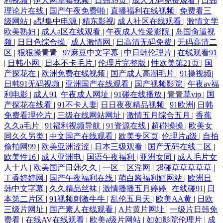
利视频
|
伊人网草莓视频
|
日韩39页
|
成人无码免费观看
|
日韩
理论片在线
|
国产午夜免费啪
|
直播福利在线视频
|
免费看三
级网站
|
a型集中电源
|
精东影视
|
成人社区在线观看
|
激情文学
欧美熟妇
|
成人a区在线观看
|
午夜成人性爱影院
|
岛国肏逼视
频
|
日日色综合操
|
成人激情网
|
日高清无码免费
|
无码高清二
区
|
狠狠操青青
|
97麻豆中文字幕
|
中日韩伦理片
|
在线观看91
|
日韩小网
|
日本不卡毛片
|
伦理片完整版
|
性欧美第21页
|
国
产探花在
|
欧洲免费在线视频
|
国产成人高潮毛片
|
91操视频
|
日韩91无码视频
|
亚洲国产在线观看
|
国产视频影院
|
午夜av福
利电影
|
成人91
|
午夜成人网址
|
91碰在线播放
|
青青草vip
|
国
产探花在线看
|
91不卡人妻
|
日日夜夜精品视频
|
91欧洲
|
日韩
免费看理伦片
|
三级在线网站网址
|
激情五月综合五月
|
香蕉
久久a毛片
|
91福利视频导航
|
91资源在线
|
超碰操操
|
欧美女
同久久另类
|
中文国产在线观看
|
欧美专区页
|
伦理片a级
|
自拍
偷拍网99
|
欧美亚洲涩涩
|
日本三级观看
|
国产无码在线二区
|
欧美性16
|
成人亚洲电
|
国语午夜福利
|
亚洲女同
|
成人毛片女
人十八
|
欧美国产日韩久久
|
一区二区淫网
|
超碰草草草草草
|
丁香婷婷网
|
国产午夜福利在线
|
萌白酱福利姬网站
|
欧洲日
韩中文字幕
|
久久精品丝袜
|
激情播播五月婷婷
|
在线碰91
|
日
本第二片区
|
91视频刺激牛牛
|
乱伦五月天
|
欧美AA黄
|
日欧
三级片网址
|
国产素人在线观看
|
A片黄片网址
|
一级片日韩免
费看
|
在线AV在线观看
|
欧美a级片网站
|
如如影院伦理片
|
成