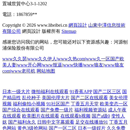
置城世貿中心3-1-1202
電話：1867859**
Copyright © 2026
www.libeibei.cn
網頁設計
山東中澤信息技術
有限公司
網頁設計
版權所有
Sitemap
感谢您访问我们的网站，您可能还对以下资源感兴趣：河源刨
浦保险股份有限公司
www久久瑟|www久久伊人|www久热com|www久一区国产欧
美人妻|www开心网|www抠逼|www快播|www狼友|www狼友
com|www老司机
网站地图
91h人妻网站 91超碰色情 ts在线视频 狼友性福 1024成人电影 91在线免费
日本一级大片
微拍福利在线观看
91香蕉APP
国产二区三区
国
产精品性
乱伦种子
美国伦理大片
国产二区在线观看
美女伦理
视频
福利偷拍小视频
91社区国产
丁香五月天堂
欧美变态一区
看 久久综合色网 aaa青青草网 日韩草B黄色片 韩国美女做爱 伊人玖玖大香
国产综合在线观看
国产免费一级片
福利视频资源站
成人午夜
在线观看
欧美图片在线观看
在线观看h视频
国产a级0
变性人
蕉 天天搞穴 欧美九九婷婷 成人伊人性爱网 五月花激情网 中文字幕电影日
妖
国产福利永久
日韩中文字幕观看
足交在线播放91
丁香五月
色网站
黄色3级抢网站
国产一区二区
日本一级婬片
久久免费