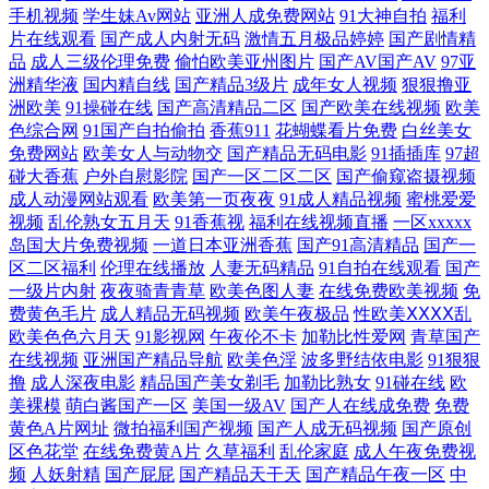
本 日韩av线路 欧美AA毛片 国内艹艹 超碰欧美超模人人 51福利视频 青娱
手机视频
学生妹Av网站
亚洲人成免费网站
91大神自拍
福利
片在线观看
国产成人内射无码
激情五月极品婷婷
国产剧情精
品
成人三级伦理免费
偷怕欧美亚州图片
国产AV国产AV
97亚
乐最新官网 久久草精品视频 超碰日逼 日韩激情老湿 另类欧美黄站 国产传
洲精华液
国内精自线
国产精品3级片
成年女人视频
狠狠撸亚
洲欧美
91操碰在线
国产高清精品二区
国产欧美在线视频
欧美
媒系列 超碰97第一页 91大神 深夜激情av 另类欧美色 超碰操人 中文字幕
色综合网
91国产自拍偷拍
香蕉911
花蝴蝶看片免费
白丝美女
免费网站
欧美女人与动物交
国产精品无码电影
91插插库
97超
碰大香蕉
户外自慰影院
国产一区二区二区
国产偷窥盗摄视频
日本私人 伪娘91 欧美三区视频 海角社区探花 99热22 亚洲欧美网址 日韩
成人动漫网站观看
欧美第一页夜夜
91成人精品视频
蜜桃爱爱
视频
乱伦熟女五月天
91香蕉视
福利在线视频直播
一区xxxxx
中文资源 久草综合网站 超碰在线超碰 伊人黄色片 日韩99爱 黄污网站 爱
岛国大片免费视频
一道日本亚洲香蕉
国产91高清精品
国产一
区二区福利
伦理在线播放
人妻无码精品
91自拍在线观看
国产
豆传媒九色视频 在线观看超碰 人妻三级网址 亚洲人成看片网址 欧美日韩
一级片内射
夜夜骑青青草
欧美色图人妻
在线免费欧美视频
免
费黄色毛片
成人精品无码视频
欧美午夜极品
性欧美ⅩⅩⅩⅩ乱
欧美色色六月天
91影视网
午夜伦不卡
加勒比性爱网
青草国产
国产91 黄页网站日韩 97视频色色 最新成人伦理影院 日韩欧美黄黄色 91n
在线视频
亚洲国产精品导航
欧美色淫
波多野结依电影
91狠狠
撸
成人深夜电影
精品国产美女剃毛
加勒比熟女
91碰在线
欧
女处 另类综合在线 老湿机午夜无码 成人日韩国产 91中文视频在线 91官网
美裸模
萌白酱国产一区
美国一级AV
国产人在线成免费
免费
黄色A片网址
微拍福利国产视频
国产人成无码视频
国产原创
午夜18福利 日本簧色视频 后入黑丝jk 俺去啦俺去操 91成人免费视频 日本
区色花堂
在线免费黄A片
久草福利
乱伦家庭
成人午夜免费视
频
人妖射精
国产屁屁
国产精品天干天
国产精品午夜一区
中