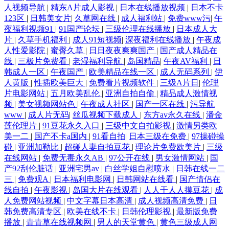
人视频导航
|
精东A片成人影视
|
日本在线播放视频
|
日本不卡
123区
|
日韩美女片
|
久草网在线
|
成人福利站
|
免费www污
|
午
夜福利视频91
|
91国产论坛
|
三级伦理在线播放
|
日本成人大
片
|
久草手机福利
|
成人91短视频
|
深夜福利在线播放
|
午夜成
人性爱影院
|
蜜臀久草
|
日日夜夜爽爽国产
|
国产成人精品在
线
|
三极片免费看
|
老湿福利导航
|
岛国精品
|
午夜AV福利
|
日
韩成人一区
|
午夜国产
|
欧美精品在线一区
|
成人无码系列
|
伊
人黄版
|
性插欧美巨大
|
免费看片视频软件
|
三级A片日
|
伦理
片电影网站
|
五月欧美乱伦
|
亚洲自拍自偷
|
精品成人激情视
频
|
美女视频网站色
|
午夜成人社区
|
国产一区在线
|
污导航
www
|
成人片无码
|
丝瓜视频下载成人
|
东方av永久在线
|
潘金
莲伦理片
|
91豆花永久入口
|
三级中文自拍影视
|
激情另类欧
美一二
|
国产不卡a国内
|
91看自拍
|
日本三级在免费
|
97操碰操
碰
|
亚洲加勒比
|
超碰人妻自拍豆花
|
理论片免费欧美片
|
三级
在线网站
|
免费无毒永久AB
|
97公开在线
|
男女激情网站
|
国
产92刮伦脏话
|
亚洲宅男av
|
白丝学姐自慰喷水
|
日韩在线一二
三
|
免费观A
|
日本福利电影网
|
日韩网站在线看
|
国产情侣在
线自拍
|
午夜影视
|
岛国大片在线观看
|
人人干人人摸豆花
|
成
人免费网站视频
|
中文字幕日本高清
|
成人视频高清免费
|
日
韩免费高清专区
|
欧美在线不卡
|
日韩伦理影视
|
最新版免费
播放
|
青青草在线视频网
|
男人的天堂黄色
|
黄色三级成人网