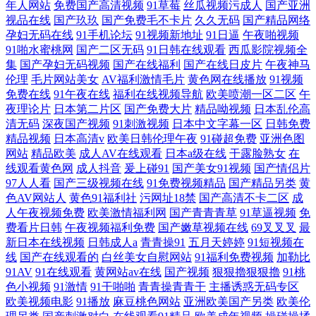
年人网站
免费国产高清视频
91草莓
丝瓜视频污成人
国产亚洲
视品在线
国产玖玖
国产免费毛不卡片
久久无码
国产精品网络
孕妇无码在线
91手机论坛
91视频新地址
91日逼
午夜啪视频
91啪水蜜桃网
国产二区无码
91日韩在线观看
西瓜影院视频全
集
国产孕妇无码视频
国产在线福利
国产在线日皮片
午夜神马
伦理
毛片网站美女
AV福利激情毛片
黄色网在线播放
91视频
免费在线
91午夜在线
福利在线视频导航
欧美喷潮一区二区
午
夜理论片
日本第二片区
国产免费大片
精品呦视频
日本乱伦高
清无码
深夜国产视频
91刺激视频
日本中文字幕一区
日韩免费
精品视频
日本高清v
欧美日韩伦理午夜
91碰超免费
亚洲色图
网站
精品欧美
成人AV在线观看
日本a级在线
干露脸熟女
在
线观看黄色网
成人抖音
爰上碰91
国产美女91视频
国产情侣片
97人人看
国产三级视频在线
91免费视频精品
国产精品另类
黄
色AV网站人
黄色91福利社
污网址18禁
国产高清不卡二区
成
人午夜视频免费
欧美激情福利网
国产青青青草
91草逼视频
免
费看片日韩
午夜视频福利免费
国产嫩草视频在线
69叉叉叉
最
新日本在线视频
日韩成人a
青青操91
五月天婷婷
91短视频在
线
国产在线观看的
白丝美女自慰网站
91福利免费视频
加勒比
91AV
91在线观看
黄网站av在线
国产视频
狠狠擼狠狠擼
91桃
色小视频
91激情
91干啪啪
青青操青青干
主播诱惑无码专区
欧美视频电影
91播放
麻豆桃色网站
亚洲欧美国产另类
欧美伦