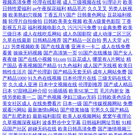
视频高清免费
伦理在线影视
成人三级视频在线
91理论片
欧美
日韩性爱福利
av午夜探花福利
精品毛片
久久叉叉
另类人妖视
频
欧美熟妇穴视频
丁香五月V国产
日韩黄色网址
豆花福利视
频
轮理片自拍偷拍
日韩欧美美女视频
欧美A级黄色影院
丁香
影视五月花
福利视频电影久久
污污污污免费
91金典免费
欧美
三级日本
成人在线吃瓜网站
成人岛国影院
成人动漫二区三区
久草在线最新
日韩精品推荐
国产精品一区自拍
男人天堂
a片
123
另类视频欧美
国产在线直播
亚洲卡一卡二
成人在线免费
看黄
操操无码视频
国产高清第一页
91国产在线播放
国产女人
夜夜做
国产在线小视频
91com
91豆花成人
哪里有A片网址
精
产国品
香蕉视频国产精品
91九色福利
成人国产无线视
欧美日
韩性生活片
国产伦理剧
国产精品无套无码
成年人网站免费
国
产精品1000
91九色在线视频
日本伦理片在线
三级无码在线天
堂
久久成人亚洲
日本中文视频在线
伦理剧推荐
国产成人精品
日本
97甜桃品种介绍
91插插插
欧美SE第二页
毛片内射女
激
情另类欧美一二
国产色视频
孕妇三级av无码
日韩欧美色综合
美女社区成人
在线免费看片
日本一级
国产传媒视频网站
免费
观看污网站
最新激情h网站
国产喷浆抽搐
宅男久久国产精品
国产乱肥老妇
最新福利影院
欧美人妖视频网站
窝窝午夜理论
久草视频深夜福利
波多野步中文字幕
日韩福利网址导航
91精
品国产社区
超碰无码在线
欧美日韩高清免费
国产激情视频三