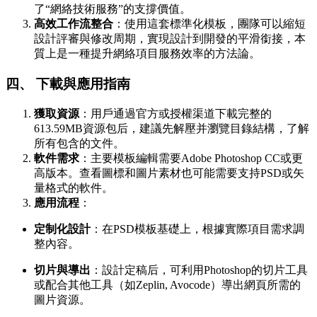
了“網絡技術服務”的支撐價值。
高效工作流整合
：使用這套標準化模板，團隊可以縮短
設計評審與修改周期，實現設計到開發的平滑銜接，本
質上是一種提升網絡項目服務效率的方法論。
四、 下載與應用指南
獲取資源
：用戶通過官方或授權渠道下載完整的
613.59MB資源包后，建議先解壓并瀏覽目錄結構，了解
所有包含的文件。
軟件需求
：主要模板編輯需要Adobe Photoshop CC或更
高版本。查看圖標和圖片素材也可能需要支持PSD或矢
量格式的軟件。
應用流程
：
定制化設計
：在PSD模板基礎上，根據實際項目需求調
整內容。
切片與導出
：設計定稿后，可利用Photoshop的切片工具
或配合其他工具（如Zeplin, Avocode）導出網頁所需的
圖片資源。