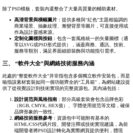
除了PSD模板，套裝內還整合了大量高質量的輔助素材。
高清背景與橫幅圖片
：提供多種與“紅色”主題相協調的
商業場景、抽象紋理、漸變背景等圖片，可直接使用或
作為設計靈感來源。
定制化圖標與按鈕
：包含一套風格統一的矢量圖標（通
常以SVG或PSD形式提供），涵蓋商務、通訊、技術、
服務等類別，滿足界面細節裝飾與功能指引需求。
三、 “軟件大全”與網絡技術服務內涵
此處的“整套軟件大全”并非指包含多個獨立軟件安裝包，而是
喻指該素材套裝如同一個功能齊全的“工具箱”，為網站建設提
供了從視覺設計到技術實現的完整資源包。其內涵包括：
設計規范與風格指南
：部分高級套裝會包含品牌色彩
（RGB, CMYK, HEX值）、字體使用規范等文檔，確保
品牌形象的一致性。
網絡技術服務參考
：資源包中可能附有基本的
HTML/CSS代碼片段、開發注釋或技術實現建議，為前
端開發者將PSD設計轉化為實際網頁提供便利，體現