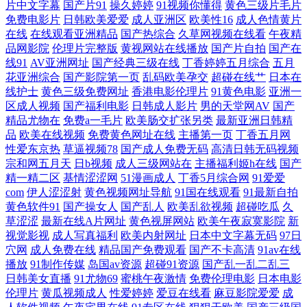
片中文字幕
国产片91
操久婷婷
91视频你懂得
黄色三级片毛片
交影视 日本电影午夜福利 日韩3级影片中文 日本鲁丝亚洲 青青插网 蜜桃
免费电影片
日韩欧美爱爱
成人亚洲区
欧美性16
成人色情黄片
在线
在线观看亚洲精品
国产热综合
久草网视频在线看
午夜精
AV97 精品国产九九 极品丝袜白浆 国产精品香蕉国产 成人一级影片 AV韩
品网影院
伦理片完整版
黄视网站在线播放
国产片自拍
国产在
线91
AV亚洲网址
国产经典三级在线
丁香婷婷五月综合
五月
花亚洲综合
国产影院第一页
乱码欧美孕交
超碰在线艹
日本在
日大逼网站 超碰久18 超碰97第一页 A片大香蕉 91视频91自 自拍十区 伊人
线护士
黄色三级免费网址
香港电影伦理片
91黄色电影
亚洲一
区成人视频
国产福利电影
日韩成人影片
男的天堂网AV
国产
蕉久 男人天堂TV 五月丁香五月婷姐 免费91免费 久久艹手机在线 操逼四
精品尤物在
免费a一毛片
欧美肠交扩张另类
最新亚洲日韩精
品
欧美在线视频
免费黄色网址在线
主播第一页
丁香五月网
性爱东京热
草逼视频78
国产成人免费无码
高清日韩无码视频
91 91工厂在线视频 人妖操ts男人 都市激情另类欧美 91在线观 影音先锋成
宗和网五月天
日b视频
成人三级网站在
主播福利姬h在线
国产
精一精二区
基情涩涩网
51漫画成人
丁香5月综合网
91爱爱
人电影 无码先锋影音 自拍第四页 AV天堂成人网 第一福利视频 大香蕉网
com
伊人涩涩射
黄色视频网址导航
91国在线观看
91最新自拍
黄色软件91
国产操女人
国产乱人
欧美乱欲视频
超碰吃瓜
久
青青 欧美丝袜婷婷 深夜福利影院 18欧美午夜网站 AV综合导航站 99超碰
草涩涩
最新在线A片网址
黄色视屏网站
欧美午夜寂寞影院
新
视觉影视
成人写真福利
欧美内射网址
日本中文字幕无码
97日
穴网
成人免费在线
精品国产免费观看
国产不卡高清
91av在线
资源总站 avtt五月香 国产白丝探花 肏屄天堂91 性爱剧场 熟妇人妻一区二
播放
91制作传媒
岛国av资源
超碰91资源
国产乱一乱二乱三
日韩美女直播
91尤物69
蜜桃午夜激情
免费伦理电影
日本电影
区 中文a天堂 黑人精品区97 欧美肏屄狂欢 日本影院色 五月天夜夜撸 人人
伦理片
黄瓜视频成人
性爱婷婷
爱豆在线看
麻豆影院爱爱
成