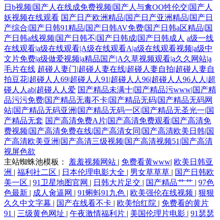
日b视频|国产人在线成免费视频|国产人与禽OO牲伦交|国产人
妖视频在线观看
国产日产欧洲精品|国产日产亚洲精品|国产日
产综合|国产日韩91精品|国产日韩AV免费|国产日韩a区精品|国
产日韩a线视频|国产日韩不|国产日韩成|国产日韩成人
a级一线
在线观看|a级在线观看|A级在线观看A|a级在线观看视频|a级中
文片免费|a级做爱视频|a精品国产|A久草视频观看|a久久网站|a
毛片在线
超碰人妻门|超碰人妻在线|超碰人妻自拍|超碰人妻自
拍豆花|超碰人人69|超碰人人91|超碰人人96|超碰人人96人人|超
碰人人ab|超碰人人爱
国产精品未满十|国产精品污www|国产精
品污污免费|国产精品无毒不卡|国产精品无码|国产精品无码网
站|国产精品无码亚洲|国产精品无码一区|国产精品无圣光一|国
产精品无套
国产高清免费A片|国产高清免费观看|国产高清免
费视频|国产高清免费在线|国产高清女同|国产高清欧美日韩|国
产高清欧美亚洲|国产高清三级视频|国产高清视频51|国产高清
视屏色欲
主站蜘蛛池模板：
羞羞视频网站
|
免费看黄www
|
欧美日韩亚
洲
|
福利社二区
|
日本伦理电影大全
|
男女草草草
|
国产日韩欧
美一区
|
91卫星地图官网
|
日韩大片足交
|
国产精品艹艹
|
97色
色最新
|
成人肏逼网
|
91蝌蚪91九色
|
欧美强伦在线视频
|
狠狠
久久中文字幕
|
国产在线看不卡
|
欧美怡红院
|
免费看的黄片
91
|
三级黄色网址
|
午夜激情福利片
|
美国伦理片电影
|
91瑟瑟