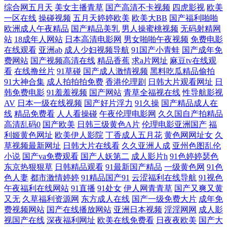
综合网五月天
美女主播青草
国产高清不卡视频
四虎影视
欧美
亚洲成网站 日韩色片在线看 熟女AV免费观看 亚洲色图图 欧美肏屄电影
一区在线
操碰视频
五月天婷婷欧美
欧美大BB
国产福利啪啪
欧洲成人午夜精品
国产精品美乳
男人操蜜桃视频
无码射精网
无码夜夜 人人爱人人操 狼人AV最新 久草最新在线资源 国产精品吃瓜视频
站
18成年人网站
日本高清电影网
男女啪啪午夜视频
免费电影
在线观看
亚洲ab
成人少妇视频导航
91国产小青蛙
国产成年免
avcom久爱 超碰地址99 91专区在线观看 超碰97人免费 99热视 欧美中出 欧
费网站
国产视频高清在线
精品香蕉
求a片网址
麻豆tv在线观
看
在线撸丝片
91草碰
国产成人激情视频
黑料吃瓜精品偷拍
91大神合集
成人拍拍拍免费
香港伦理剧
日韩大片观看网址
日
美第一页 麻豆www 韩国黄色片三级 福利视频合集 wwwcnAV 91黄色直播
韩免费电影
91羞羞视频
国产网站
青草全福视在线
性导航影视
AV
日本一级在线视频
国产好片浮力
91久操
国产精品成人在
网站 91韩国成人TV 伊人撸久久 无码不卡一区二区 日韩干逼网 青娱乐聚
线
精品免费看
人人看操碰
午夜伦理电影网
久久国自产拍精品
高清乱码0
国产欧美
日韩三级黄色A片
伦理电影亚洲国产
福
利姬黄色网址
欧美伊人影院
丁香成人五月花
黄色网网址女
久
色伦 男人午夜剧场AB 韩日黄色网址 成人另类免费视频 成人九一观看入
草视频最新网址
日韩大片在线看
久久亚洲人成
亚州色图乱伦
小说
国产va免费观看
国产人妖第二
成人影片h
91色婷婷瑟色
口 ts性爱网 91视频观看 91社区观看 影音先锋俺去啦 香蕉观频 少妇手淫
东京热狠狠草
日韩精品观看
91最新国产精品
一级黄色网
91色
色人妻
都市激情婷婷
91精品国产91
云涩福利在线导航
91视色
欧洲狠艹 久久停停 韩国AA毛片 成人网视频 超碰日本成人 超碰人人摸干
午夜福利在线网站
91直播
91处女
伊人网青青草
国产又爽又黄
又无
久草福利资源网
东方成人在线
国产一级免费大片
成年免
费视频网站
国产在线播放网站
亚洲日本视频
淫淫网网
成人影
97亚洲综合 91黄色大片 亚洲色色 少妇午夜激情 日本尤物电影二级 丝袜足
视国产在线
深夜福利网址
欧美在线免费看
日夜夜欧美
国产大