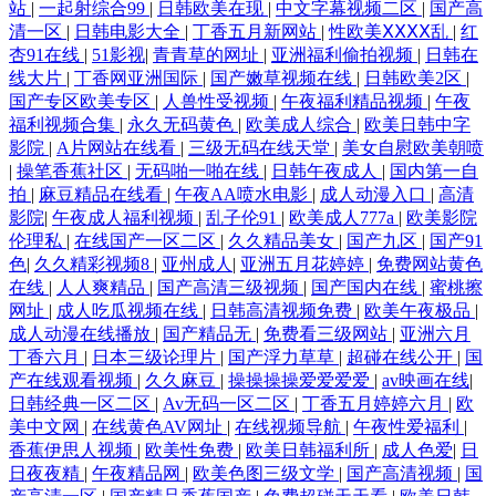
站
|
一起射综合99
|
日韩欧美在现
|
中文字幕视频二区
|
国产高
清一区
|
日韩电影大全
|
丁香五月新网站
|
性欧美ⅩⅩⅩⅩ乱
|
红
杏91在线
|
51影视
|
青青草的网址
|
亚洲福利偷拍视频
|
日韩在
线大片
|
丁香网亚洲国际
|
国产嫩草视频在线
|
日韩欧美2区
|
国产专区欧美专区
|
人兽性受视频
|
午夜福利精品视频
|
午夜
福利视频合集
|
永久无码黄色
|
欧美成人综合
|
欧美日韩中字
影院
|
A片网站在线看
|
三级无码在线天堂
|
美女自慰欧美朝喷
|
操笔香蕉社区
|
无码啪一啪在线
|
日韩午夜成人
|
国内第一自
拍
|
麻豆精品在线看
|
午夜AA喷水电影
|
成人动漫入口
|
高清
影院
|
午夜成人福利视频
|
乱子伦91
|
欧美成人777a
|
欧美影院
伦理私
|
在线国产一区二区
|
久久精品美女
|
国产九区
|
国产91
色
|
久久精彩视频8
|
亚州成人
|
亚洲五月花婷婷
|
免费网站黄色
在线
|
人人爽精品
|
国产高清三级视频
|
国产国内在线
|
蜜桃擦
网址
|
成人吃瓜视频在线
|
日韩高清视频免费
|
欧美午夜极品
|
成人动漫在线播放
|
国产精品无
|
免费看三级网站
|
亚洲六月
丁香六月
|
日本三级论理片
|
国产浮力草草
|
超碰在线公开
|
国
产在线观看视频
|
久久麻豆
|
操操操操爱爱爱爱
|
av映画在线
|
日韩经典一区二区
|
Av无码一区二区
|
丁香五月婷婷六月
|
欧
美中文网
|
在线黄色AV网址
|
在线视频导航
|
午夜性爱福利
|
香蕉伊思人视频
|
欧美性免费
|
欧美日韩福利所
|
成人色爱
|
日
日夜夜精
|
午夜精品网
|
欧美色图三级文学
|
国产高清视频
|
国