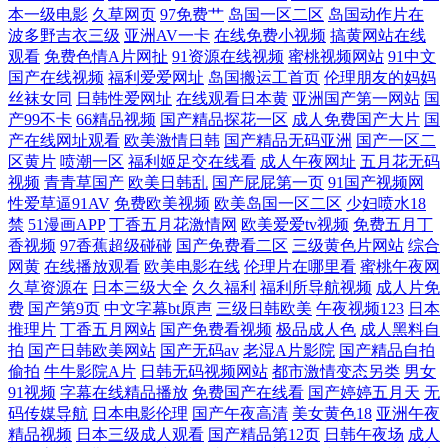
本一级电影
久草网页
97免费艹
岛国一区二区
岛国动作片在
波多野吉衣三级
亚洲AV一卡
在线免费小视频
搞黄网站在线
观看
免费色情A片网扯
91资源在线视频
蜜桃视频网站
91中文
国产在线视频
福利爱爱网址
岛国搬运工首页
伦理朋友的妈妈
丝袜女同
日韩性爱网址
在线观看日本黄
亚洲国产第一网站
国
产99不卡
66精品视频
国产精品探花一区
成人免费国产大片
国
产在线网址观看
欧美激情日韩
国产精品无码亚洲
国产一区二
区黄片
喷潮一区
福利姬足交在线看
成人午夜网址
五月花无码
视频
青青草国产
欧美日韩乱
国产屁屁第一页
91国产视频网
性爱草逼91AV
免费欧美视频
欧美岛国一区二区
少妇喷水18
禁
51漫画APP
丁香五月花激情网
欧美爱爱tv视频
免费五月丁
香视频
97香蕉超级碰碰
国产免费看二区
三级黄色片网站
综合
网黄
在线播放观看
欧美电影在线
伦理片在哪里看
蜜桃午夜网
久草资源在
日本三级大全
久久福利
福利所导航视频
成人片免
费
国产第9页
中文字幕bt原声
三级日韩欧美
午夜视频123
日本
推理片
丁香五月网站
国产免费看视频
极品成人色
成人黑料自
拍
国产日韩欧美网站
国产无码av
老湿A片影院
国产精品自拍
偷拍
牛牛影院A片
日韩无码视频网站
都市激情变态另类
男女
91视频
字幕在线精品播放
免费国产在线看
国产婷婷五月天
无
码传媒导航
日本电影伦理
国产午夜高清
美女黄色18
亚洲午夜
精品视频
日本三级成人观看
国产精品第12页
日韩午夜场
成人