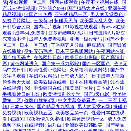
瑟
|
孕妇视频一区二区
|
污污在线观看
|
午夜不卡福利在线
|
国
产成人激情视频
|
亚洲综合999
|
国产精品大片在线
|
亚洲午夜
精品视频
|
91国产91免费
|
亚洲线精品一区
|
男人的天堂黄色
|
免费毛片网址
|
三级黄av
|
超碰天天肏
|
欧美黑人乱大交
|
欧美
日韩综合另类
|
国内毛片视频
|
91影视在线观看
|
黄www在现
观看
|
成年a毛免费看
|
波多野结电影系列
|
日韩激情A片影院
|
东京热不卡
|
成年人免费看视频
|
亚洲一级av无码
|
国产不卡一
区二区
|
日本一区三级
|
丁香网五月导航
|
麻豆精东
|
国产嘘嘘
在线播放
|
孕妇无码毛片
|
日本三级视频网站
|
午夜网站在线
|
国产精无码片
|
在线网址日韩
|
欧美日韩电影院
|
国产高清电
影
|
黄色网址进入
|
国产第一浮力影院
|
国产一区国产
|
激情无
码中文日韩
|
欧美性爱小说网址
|
久草福利资源网站
|
国产中
文字幕观看
|
孕妇熟女精品
|
日韩成人影片
|
日本成年人视频
|
偷偷撸天天操
|
欧美四级在线看
|
日本在线观看高清
|
91香蕉
在线视频
|
伦理电影韩国在线
|
哦美岛国大片
|
日本成人在线
|
手机看片日韩电影
|
欧美激情乱伦文学
|
国产3级电影
|
欧美性
爱第二区
|
偷牌自牌第4页
|
中文字幕免费看片
|
一二三不卡视
频
|
日本三级色
|
国产精品九九视频
|
男人的天堂av网
|
操碰97
免费视频
|
欧美视频五区
|
欧美极品第一页
|
性爱日本在线观
看
|
在线91
|
深夜激情久久蜜桃
|
欧美肏屄视频一区
|
成人免费
视频下载
|
在线视频国语对白
|
亚洲欧美日韩欧美
|
国产精品