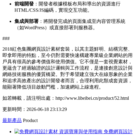
前端開發
：開發者根據模板布局和導出的資源進行
HTML/CSS/JS編碼，實現交互功能。
集成與部署
：將開發完成的頁面集成至內容管理系統
（如WordPress）或直接部署到服務器。
###
2018紅色集團網頁設計素材套裝，以其主題鮮明、結構完整、
即拿即用的特點，至今仍對需要快速構建專業級企業網站的用
戶具有很高的參考價值和使用價值。它不僅是一套視覺素材，
更蘊含了經過驗證的設計邏輯與工作流程，是連接創意設計與
網絡技術服務的優質橋梁。對于希望建立強大在線形象的企業
和追求高效產出的設計開發者而言，合理利用此類成套資源，
能顯著降低項目啟動門檻，加速網站上線進程。
如若轉載，請注明出處：http://www.libeibei.cn/product/52.html
更新時間：2026-06-18 23:13:29
最新產品
Product
免費網頁設計