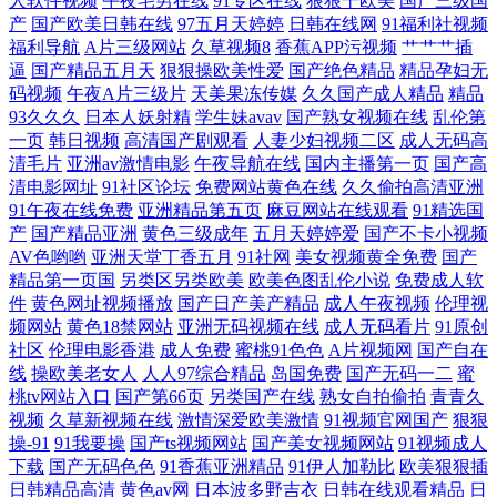
人软件视频
午夜宅男在线
91专区在线
狠狠干欧美
国产三级国
产
国产欧美日韩在线
97五月天婷婷
日韩在线网
91福利社视频
爽爽 91在線免費看片 大香蕉久久麻豆 国产视频观看网站 国产精品视频久
福利导航
A片三级网站
久草视频8
香蕉APP污视频
艹艹艹插
逼
国产精品五月天
狠狠操欧美性爱
国产绝色精品
精品孕妇无
久 黄色片子看 狠狠插狠狠干 九九99热 黄色仓库网站 国模无码视频 国产
码视频
午夜A片三级片
天美果冻传媒
久久国产成人精品
精品
93久久久
日本人妖射精
学生妹avav
国产熟女视频在线
乱伦第
伪娘ts在线 国产精品免费熟女 精品思思久久 超碰国产在线 超碰豆花97 韩
一页
韩日视频
高清国产剧观看
人妻少妇视频二区
成人无码高
清毛片
亚洲av激情电影
午夜导航在线
国内主播第一页
国产高
清电影网址
91社区论坛
免费网站黄色在线
久久偷拍高清亚洲
日色情 色图福利社 2026天天肏 蜜芽淫秽网 麻豆高清123区 伦理聚合一级
91午夜在线免费
亚洲精品第五页
麻豆网站在线观看
91精选国
产
国产精品亚洲
黄色三级成年
五月天婷婷爱
国产不卡小视频
91在线免费入口 超碰97人人摸 超碰人人青 超碰97在线免费 肏屄神器
AV色哟哟
亚洲天堂丁香五月
91社网
美女视频黄全免费
国产
精品第一页国
另类区另类欧美
欧美色图乱伦小说
免费成人软
www日本色色 超碰开久久 超碰97大香蕉 俺去也资源 欧美第一页导航 青
件
黄色网址视频播放
国产日产美产精品
成人午夜视频
伦理视
频网站
黄色18禁网站
亚洲无码视频在线
成人无码看片
91原创
社区
伦理电影香港
成人免费
蜜桃91色色
A片视频网
国产自在
青热久久 日韩有码国产在线 色色五月婷婷天 日韩天天肏屄 熟妇TV 午夜
线
操欧美老女人
人人97综合精品
岛国免费
国产无码一二
蜜
桃tv网站入口
国产第66页
另类国产在线
熟女自拍偷拍
青青久
剧场欧美 综合另类首页 91极品探花 AV性导航 日韩肏屄视频 无码3级片 91
视频
久草新视频在线
激情深爱欧美激情
91视频官网国产
狠狠
操-91
91我要操
国产ts视频网站
国产美女视频网站
91视频成人
下载
国产无码色色
91香蕉亚洲精品
91伊人加勒比
欧美狠狠插
干逼欧美 91九色海角涩涩 白丝啪啪 国产视频97 老湿影院免费x片
日韩精品高清
黄色av网
日本波多野吉衣
日韩在线观看精品
日